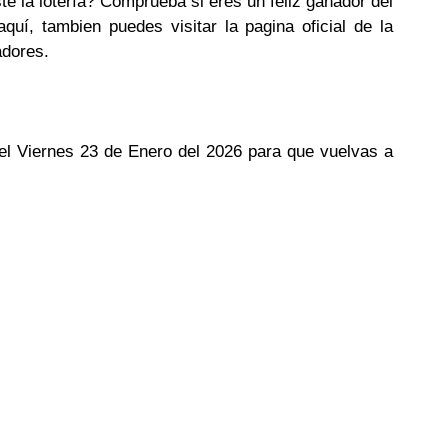
te la lotería? Comprueba si eres un feliz ganador del
uí, tambien puedes visitar la pagina oficial de la
adores.
del Viernes 23 de Enero del 2026 para que vuelvas a