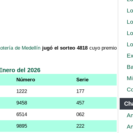
Lo
Lo
Lo
Lo
otería de Medellín
jugó el sorteo 4818
cuyo premio
Ex
Ba
Enero del 2026
Mi
Número
Serie
Co
1222
177
9458
457
Ch
6514
062
An
9895
222
An