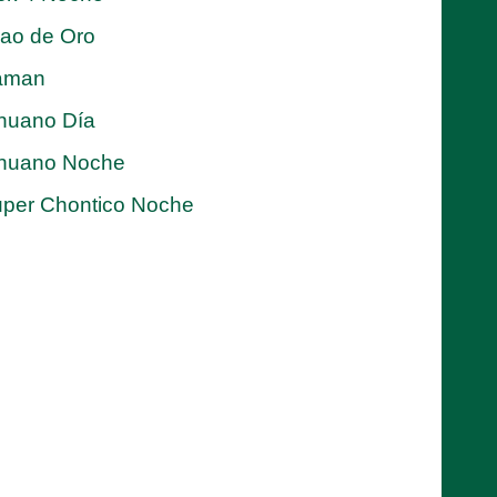
jao de Oro
aman
nuano Día
nuano Noche
per Chontico Noche