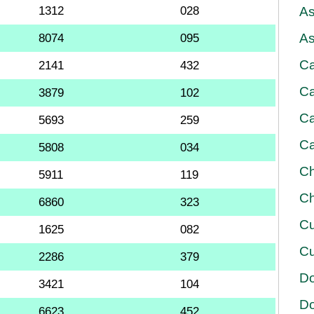
1312
028
As
As
8074
095
Ca
2141
432
Ca
3879
102
Ca
5693
259
Ca
5808
034
Ch
5911
119
Ch
6860
323
Cu
1625
082
Cu
2286
379
D
3421
104
D
6623
452