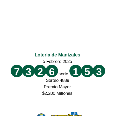
Lotería de Manizales
5 Febrero 2025
7
3
2
6
1
5
3
serie
Sorteo 4889
Premio Mayor
$2.200 Millones