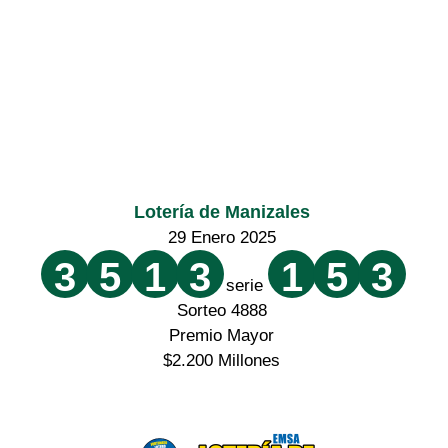
Lotería de Manizales
29 Enero 2025
3
5
1
3
1
5
3
serie
Sorteo 4888
Premio Mayor
$2.200 Millones