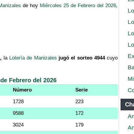
Manizales
de hoy
Miércoles 25 de Febrero del 2026
,
Lo
Lo
Lo
Lo
Ex
,
la
Lotería de Manizales
jugó el sorteo 4944
cuyo
Ba
Mi
 de Febrero del 2026
Número
Serie
Co
1728
223
Ch
9588
172
An
3024
179
An