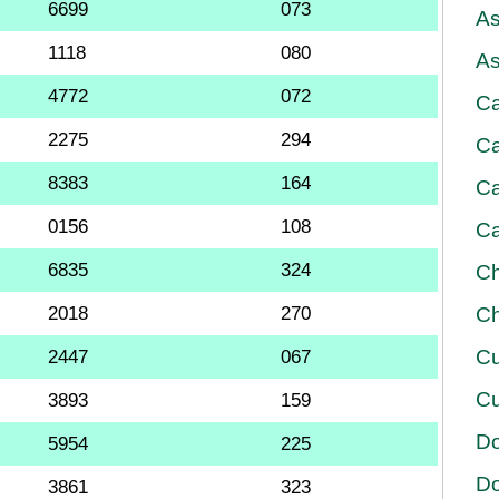
6699
073
As
1118
080
As
4772
072
Ca
2275
294
Ca
8383
164
Ca
0156
108
Ca
6835
324
Ch
2018
270
Ch
Cu
2447
067
Cu
3893
159
D
5954
225
D
3861
323