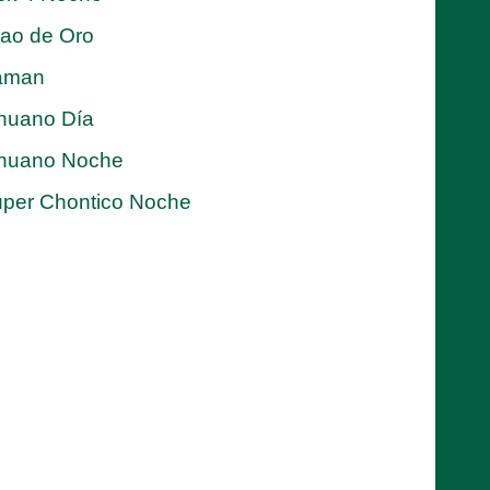
jao de Oro
aman
nuano Día
nuano Noche
per Chontico Noche