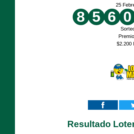
25 Febr
8
5
6
0
Sorte
Premi
$2.200 
Resultado Lote