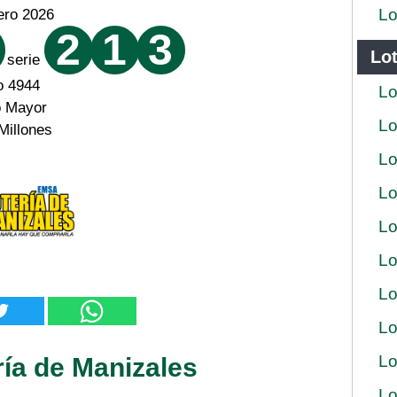
Lo
ero 2026
2
1
3
Lot
serie
o 4944
Lo
o Mayor
Lo
Millones
Lo
Lo
Lo
Lo
Lo
Lo
Lo
ría de Manizales
Lo