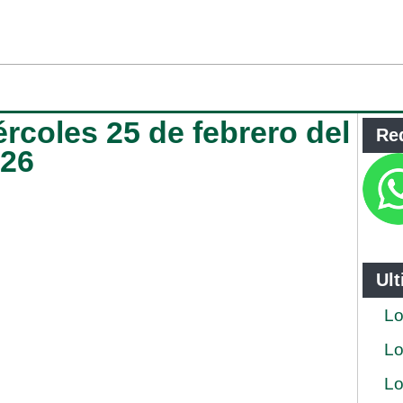
ércoles 25 de febrero del
Re
026
Ul
Lo
Lo
Lo