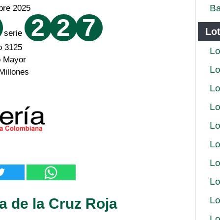
Ba
bre 2025
2
2
7
Lot
serie
o 3125
Lo
o Mayor
Lo
Millones
Lo
Lo
Lo
Lo
Lo
Lo
Lo
a de la Cruz Roja
Lo