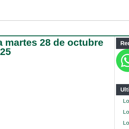
ja martes 28 de octubre
Re
025
Ul
Lo
Lo
Lo