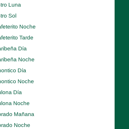
tro Luna
tro Sol
feterito Noche
feterito Tarde
ribeña Día
ribeña Noche
ontico Día
ontico Noche
lona Día
lona Noche
orado Mañana
orado Noche