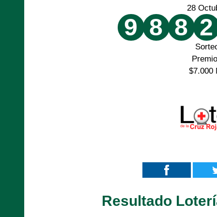
28 Octu
9
8
8
2
Sorte
Premi
$7.000 
Resultado Loterí