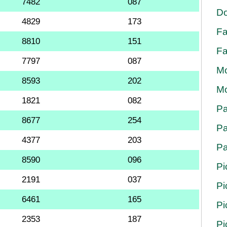
7482
087
Do
4829
173
Fa
8810
151
Fa
7797
087
Mo
8593
202
Mo
1821
082
Pa
8677
254
Pa
4377
203
Pa
8590
096
Pi
2191
037
Pi
6461
165
Pi
2353
187
Pi