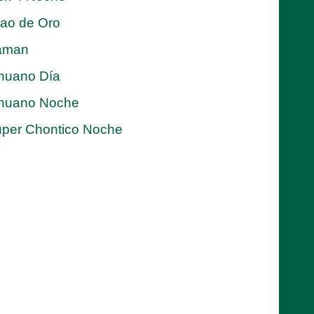
jao de Oro
aman
nuano Día
nuano Noche
per Chontico Noche