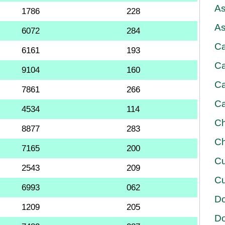
As
1786
228
As
6072
284
Ca
6161
193
Ca
9104
160
Ca
7861
266
Ca
4534
114
Ch
8877
283
Ch
7165
200
Cu
2543
209
Cu
6993
062
D
1209
205
D