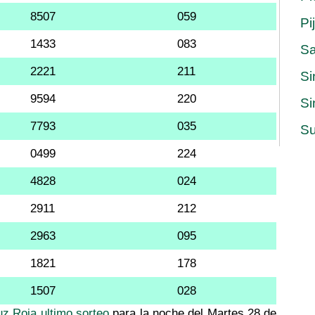
8507
059
Pi
1433
083
S
2221
211
Si
9594
220
Si
7793
035
Su
0499
224
4828
024
2911
212
2963
095
1821
178
1507
028
uz Roja ultimo sorteo
para la noche del Martes 28 de