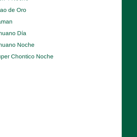
jao de Oro
aman
nuano Día
nuano Noche
per Chontico Noche