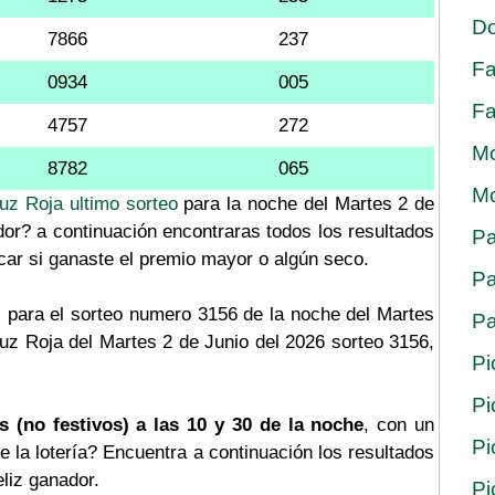
Do
7866
237
Fa
0934
005
Fa
4757
272
Mo
8782
065
Mo
ruz Roja ultimo sorteo
para la noche del Martes 2 de
dor? a continuación encontraras todos los resultados
Pa
icar si ganaste el premio mayor o algún seco.
Pa
 para el sorteo numero 3156 de la noche del Martes
Pa
ruz Roja del Martes 2 de Junio del 2026 sorteo 3156,
Pi
Pi
s (no festivos) a las 10 y 30 de la noche
, con un
Pi
e la lotería? Encuentra a continuación los resultados
eliz ganador.
Pi