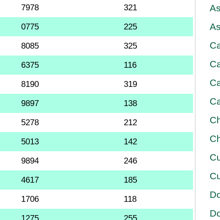
7978
321
As
As
0775
225
Ca
8085
325
Ca
6375
116
Ca
8190
319
Ca
9897
138
Ch
5278
212
Ch
5013
142
Cu
9894
246
Cu
4617
185
D
1706
118
D
1275
255