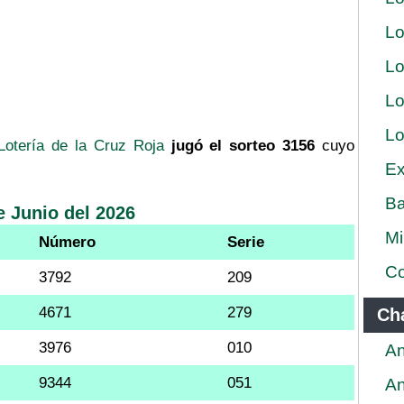
Lo
Lo
Lo
Lo
Lotería de la Cruz Roja
jugó el sorteo 3156
cuyo
Ex
Ba
e Junio del 2026
Mi
Número
Serie
Co
3792
209
4671
279
Ch
3976
010
An
9344
051
An