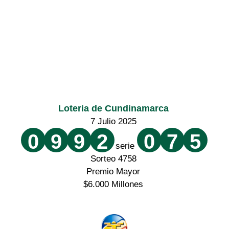
Loteria de Cundinamarca
7 Julio 2025
0
9
9
2
0
7
5
serie
Sorteo 4758
Premio Mayor
$6.000 Millones