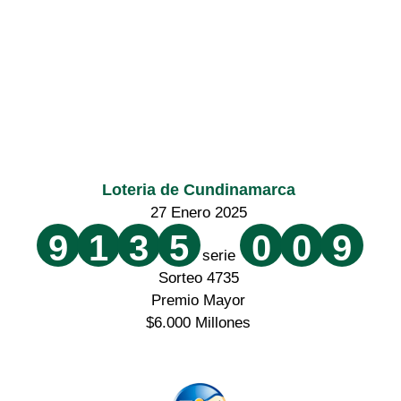
Loteria de Cundinamarca
27 Enero 2025
9
1
3
5
0
0
9
serie
Sorteo 4735
Premio Mayor
$6.000 Millones