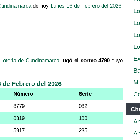
 Cundinamarca
de hoy
Lunes 16 de Febrero del 2026
,
Lo
Lo
Lo
Lo
Ex
a
Loteria de Cundinamarca
jugó el sorteo 4790
cuyo
Ba
Mi
 de Febrero del 2026
Número
Serie
Co
8779
082
Ch
8319
183
An
5917
235
An