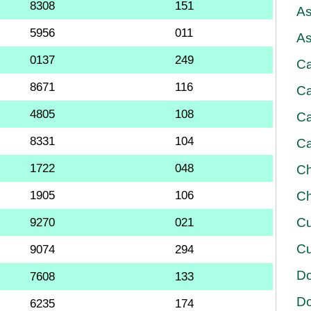
8308
151
As
5956
011
As
0137
249
Ca
8671
116
Ca
4805
108
Ca
8331
104
Ca
1722
048
Ch
1905
106
Ch
Cu
9270
021
Cu
9074
294
D
7608
133
D
6235
174