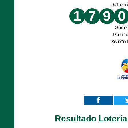
16 Febr
1
7
9
0
Sorte
Premi
$6.000 
Resultado Loteri