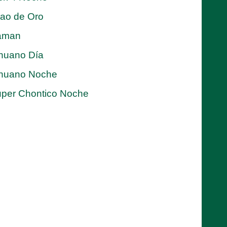
jao de Oro
aman
nuano Día
nuano Noche
per Chontico Noche