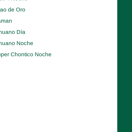
jao de Oro
aman
nuano Día
nuano Noche
per Chontico Noche