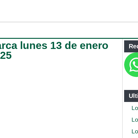
rca lunes 13 de enero
Re
025
Ul
Lo
Lo
Lo