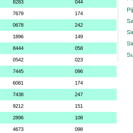
8283
044
Pi
7679
174
S
0678
242
Si
1896
149
Si
8444
058
Su
0542
023
7445
096
6081
174
7438
247
9212
151
2896
108
4673
098