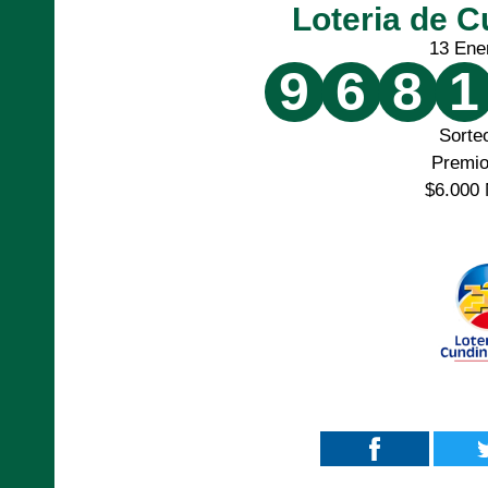
Loteria de 
13 Ene
9
6
8
1
Sorte
Premi
$6.000 