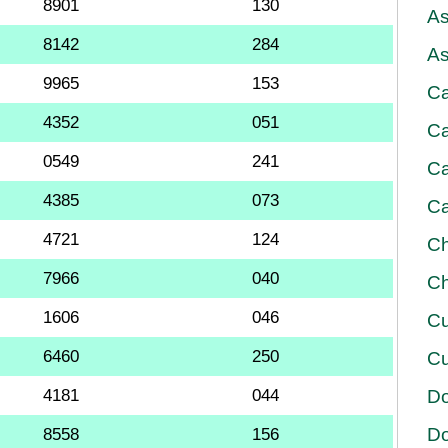
8901
130
As
8142
284
As
9965
153
Ca
4352
051
Ca
0549
241
Ca
4385
073
Ca
4721
124
Ch
7966
040
Ch
1606
046
Cu
6460
250
Cu
4181
044
D
D
8558
156