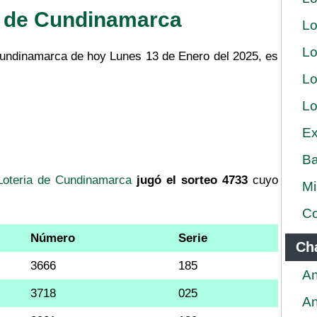
a de Cundinamarca
Lo
Lo
 Cundinamarca de hoy Lunes 13 de Enero del 2025, es
Lo
Lo
Ex
Ba
Loteria de Cundinamarca
jugó el sorteo 4733
cuyo
Mi
Co
Número
Serie
Ch
3666
185
An
3718
025
An