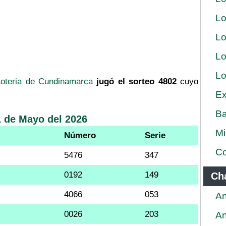
Lo
Lo
Lo
Lo
Loteria de Cundinamarca
jugó el sorteo 4802
cuyo
Ex
Ba
 de Mayo del 2026
Mi
Número
Serie
Co
5476
347
0192
149
Ch
4066
053
An
0026
203
An