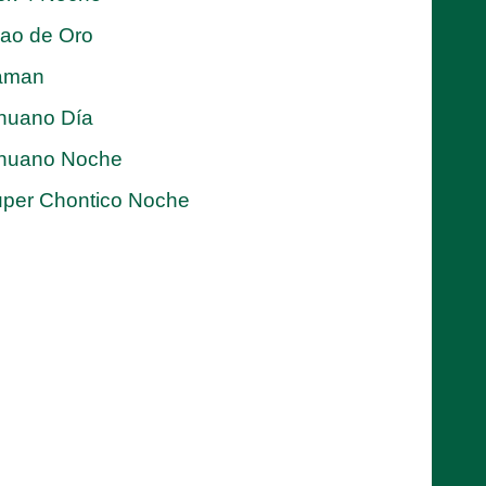
jao de Oro
aman
nuano Día
nuano Noche
per Chontico Noche