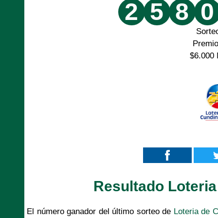
2
5
8
0
Sorte
Premi
$6.000 
Resultado Loteri
El número ganador del último sorteo de
Loteria de 