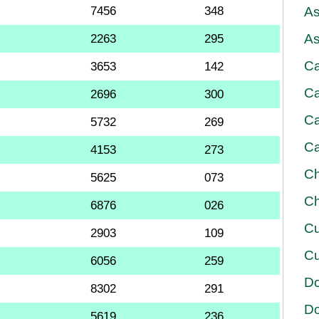
7456
348
As
As
2263
295
Ca
3653
142
Ca
2696
300
Ca
5732
269
Ca
4153
273
Ch
5625
073
Ch
6876
026
Cu
2903
109
Cu
6056
259
D
8302
291
D
5619
236