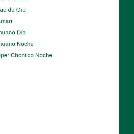
jao de Oro
aman
nuano Día
nuano Noche
per Chontico Noche