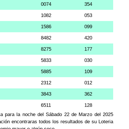
0074
354
1082
053
1586
099
8482
420
8275
177
5833
030
5885
109
2312
012
3843
362
6511
128
aca para la noche del Sábado 22 de Marzo del 2025
ación encontraras todos los resultados de su Loteria
premio mayor o algún seco.