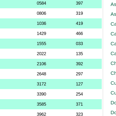
0584
397
As
0806
319
As
1036
419
Ca
1429
466
Ca
Ca
1555
033
Ca
2022
135
Ch
2106
392
Ch
2648
297
Cu
3172
127
Cu
3390
254
D
3585
371
D
3962
323