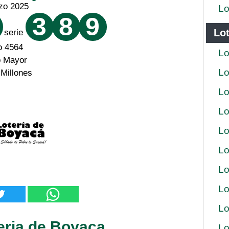
zo 2025
Lo
3
8
9
Lot
serie
o 4564
Lo
o Mayor
Lo
 Millones
Lo
Lo
Lo
Lo
Lo
Lo
Lo
eria de Boyaca
Lo