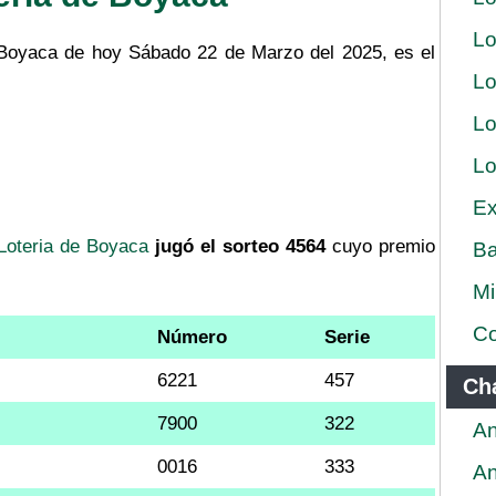
Lo
e Boyaca de hoy Sábado 22 de Marzo del 2025, es el
Lo
Lo
Lo
Ex
Loteria de Boyaca
jugó el sorteo 4564
cuyo premio
Ba
Mi
Co
Número
Serie
6221
457
Ch
7900
322
An
0016
333
An