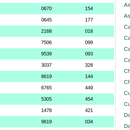
As
0670
154
As
0645
177
Ca
2168
018
Ca
7506
099
Ca
9539
093
Ca
3037
328
Ch
8619
144
Ch
6765
449
Cu
5305
454
Cu
1478
421
D
9619
034
D