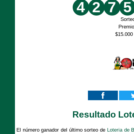
4
2
7
5
Sorte
Premi
$15.000
Resultado Lot
El número ganador del último sorteo de
Loteria de 