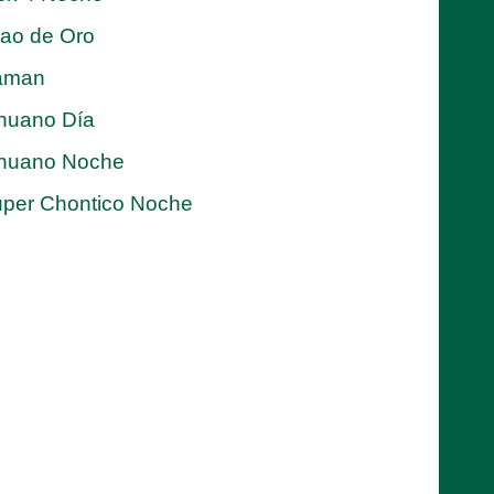
jao de Oro
aman
nuano Día
nuano Noche
per Chontico Noche