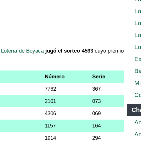
Lo
Lo
Lo
Lo
a
Loteria de Boyaca
jugó el sorteo 4593
cuyo premio
Ex
Ba
Número
Serie
Mi
7762
367
Co
2101
073
Ch
4306
069
An
1157
164
An
1914
294