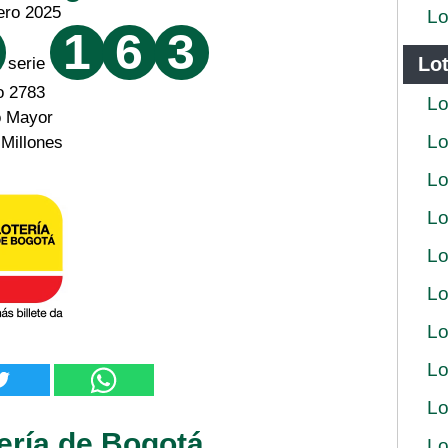
ero 2025
Lo
1
6
3
Lot
serie
o 2783
Lo
o Mayor
Lo
 Millones
Lo
Lo
Lo
Lo
Lo
Lo
Lo
ería de Bogotá
Lo