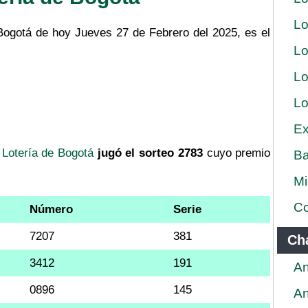
Lo
 Bogotá de hoy Jueves 27 de Febrero del 2025, es el
Lo
Lo
Lo
Ex
a
Lotería de Bogotá
jugó el sorteo 2783
cuyo premio
Ba
Mi
Co
Número
Serie
7207
381
Ch
3412
191
An
0896
145
An