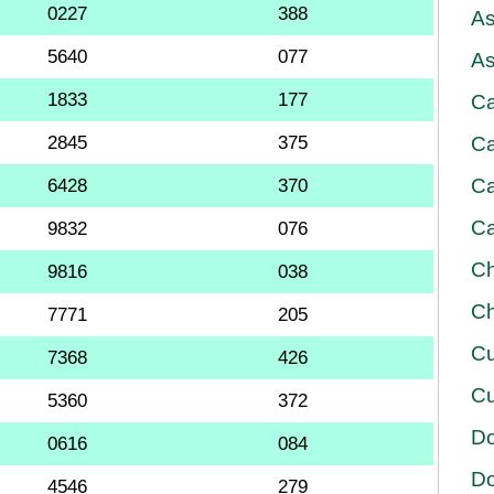
0227
388
As
5640
077
As
1833
177
Ca
2845
375
Ca
Ca
6428
370
Ca
9832
076
Ch
9816
038
Ch
7771
205
Cu
7368
426
Cu
5360
372
D
0616
084
D
4546
279