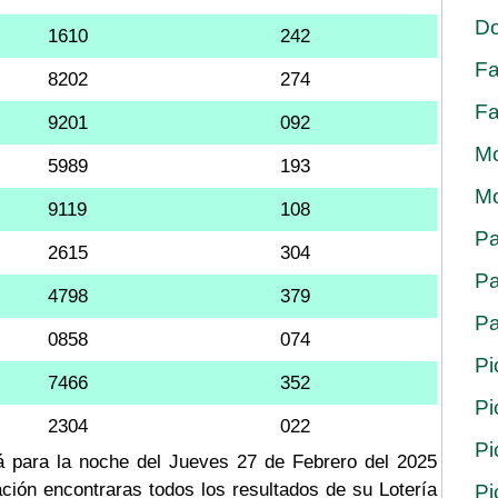
Do
1610
242
Fa
8202
274
Fa
9201
092
Mo
5989
193
Mo
9119
108
Pa
2615
304
Pa
4798
379
Pa
0858
074
Pi
7466
352
Pi
2304
022
Pi
tá para la noche del Jueves 27 de Febrero del 2025
ación encontraras todos los resultados de su Lotería
Pi