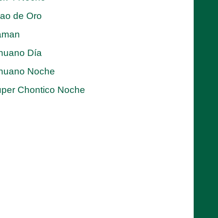
jao de Oro
aman
nuano Día
nuano Noche
per Chontico Noche