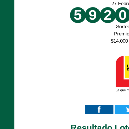
27 Febr
5
9
2
0
Sorte
Premi
$14.000
Resultado Lot