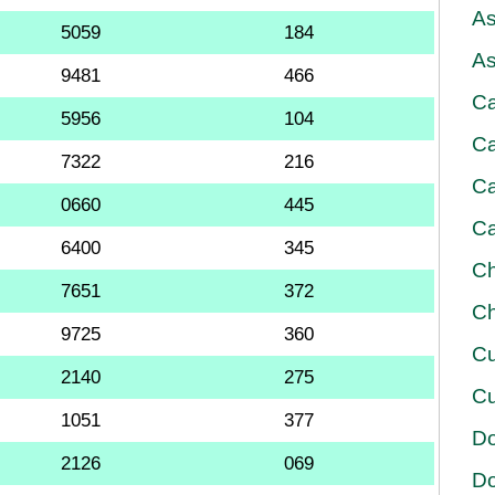
As
5059
184
As
9481
466
Ca
5956
104
Ca
7322
216
Ca
0660
445
Ca
6400
345
Ch
7651
372
Ch
9725
360
Cu
2140
275
Cu
1051
377
D
2126
069
D