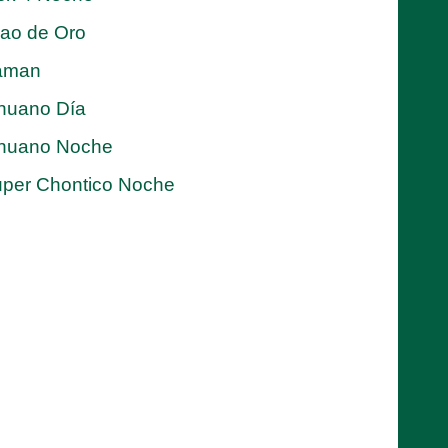
jao de Oro
aman
nuano Día
nuano Noche
per Chontico Noche