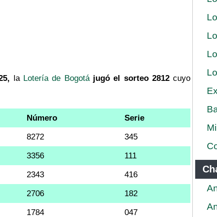
Lo
Lo
Lo
Lo
25,
la
Lotería de Bogotá
jugó el sorteo 2812
cuyo
Ex
Ba
Número
Serie
Mi
8272
345
Co
3356
111
Ch
2343
416
An
2706
182
An
1784
047