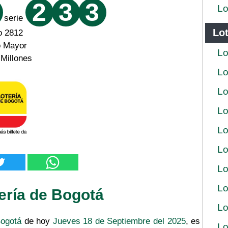
2
3
3
Lo
serie
Lot
o 2812
o Mayor
Lo
 Millones
Lo
Lo
Lo
Lo
Lo
Lo
Lo
ería de Bogotá
Lo
Bogotá
de hoy
Jueves 18 de Septiembre del 2025
, es
Lo