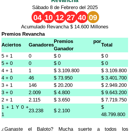
Sábado 8 de Febrero del 2025
04
10
12
27
40
09
Acumulado Revancha $ 14.600 Millones
Premios Revancha
Premios por
Aciertos
Ganadores
Total
Ganador
5 + 1
0
$ 0
$ 0
5 + 0
0
$ 0
$ 0
4 + 1
1
$ 3.109.800
$ 3.109.800
4 + 0
46
$ 73.950
$ 3.401.700
3 + 1
146
$ 20.200
$ 2.949.200
3 + 0
2.009
$ 4.800
$ 9.643.200
2 + 1
2.115
$ 3.650
$ 7.719.750
1 + 1 Y 0 +
$
23.238
$ 2.100
1
48.799.800
¿Ganaste el Baloto? Mucha suerte a todos los