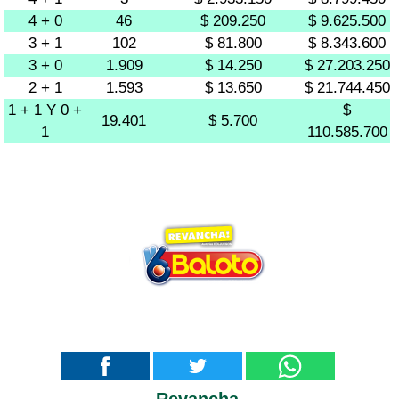
4 + 0
46
$ 209.250
$ 9.625.500
3 + 1
102
$ 81.800
$ 8.343.600
3 + 0
1.909
$ 14.250
$ 27.203.250
2 + 1
1.593
$ 13.650
$ 21.744.450
1 + 1 Y 0 +
$
19.401
$ 5.700
1
110.585.700
Revancha