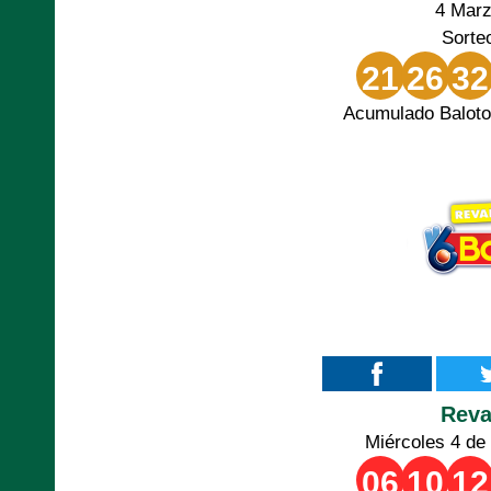
4 Mar
Sorte
21
26
32
Acumulado Baloto
Rev
Miércoles 4 de
06
10
12