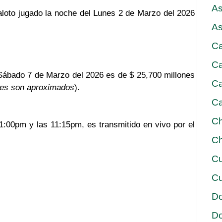
As
aloto jugado la noche del Lunes 2 de Marzo del 2026
As
Ca
Ca
 Sábado 7 de Marzo del 2026 es de $ 25,700 millones
Ca
res son aproximados
).
Ca
Ch
11:00pm y las 11:15pm, es transmitido en vivo por el
Ch
Cu
Cu
D
D