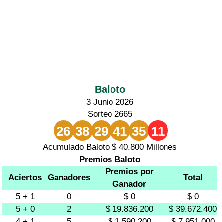
Baloto
3 Junio 2026
Sorteo 2665
26
38
29
41
35
11
Acumulado Baloto $ 40.800 Millones
Premios Baloto
Premios por
Aciertos
Ganadores
Total
Ganador
5 + 1
0
$ 0
$ 0
5 + 0
2
$ 19.836.200
$ 39.672.400
4 + 1
5
$ 1.590.200
$ 7.951.000