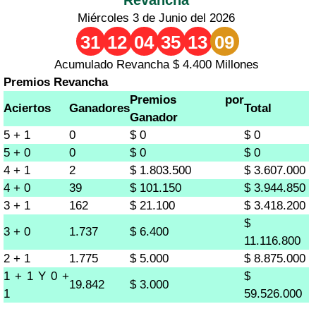
Miércoles 3 de Junio del 2026
31
12
04
35
13
09
Acumulado Revancha $ 4.400 Millones
Premios Revancha
Premios por
Aciertos
Ganadores
Total
Ganador
5 + 1
0
$ 0
$ 0
5 + 0
0
$ 0
$ 0
4 + 1
2
$ 1.803.500
$ 3.607.000
4 + 0
39
$ 101.150
$ 3.944.850
3 + 1
162
$ 21.100
$ 3.418.200
$
3 + 0
1.737
$ 6.400
11.116.800
2 + 1
1.775
$ 5.000
$ 8.875.000
1 + 1 Y 0 +
$
19.842
$ 3.000
1
59.526.000