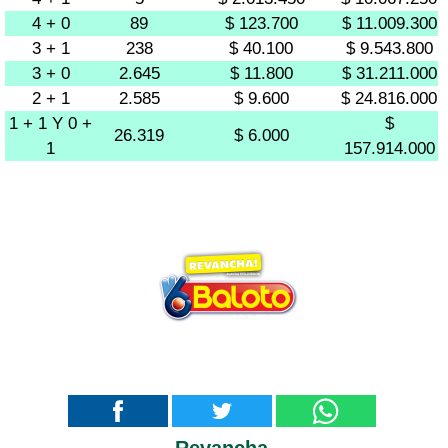
4 + 0
89
$ 123.700
$ 11.009.300
3 + 1
238
$ 40.100
$ 9.543.800
3 + 0
2.645
$ 11.800
$ 31.211.000
2 + 1
2.585
$ 9.600
$ 24.816.000
1 + 1 Y 0 +
$
26.319
$ 6.000
1
157.914.000
Revancha