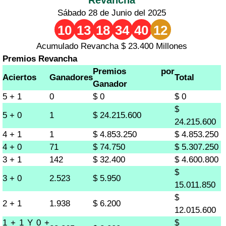
Sábado 28 de Junio del 2025
10
13
18
34
40
12
Acumulado Revancha $ 23.400 Millones
Premios Revancha
Premios por
Aciertos
Ganadores
Total
Ganador
5 + 1
0
$ 0
$ 0
$
5 + 0
1
$ 24.215.600
24.215.600
4 + 1
1
$ 4.853.250
$ 4.853.250
4 + 0
71
$ 74.750
$ 5.307.250
3 + 1
142
$ 32.400
$ 4.600.800
$
3 + 0
2.523
$ 5.950
15.011.850
$
2 + 1
1.938
$ 6.200
12.015.600
1 + 1 Y 0 +
$