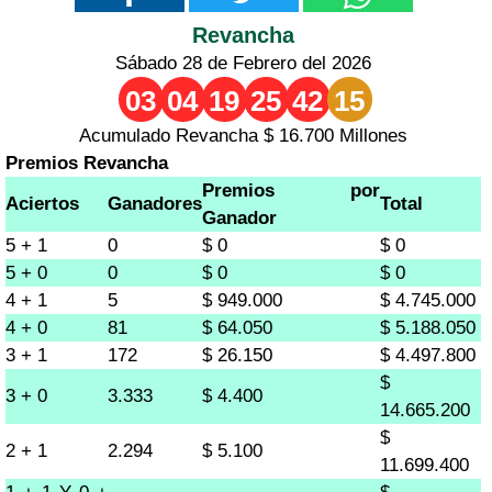
Revancha
Sábado 28 de Febrero del 2026
03
04
19
25
42
15
Acumulado Revancha $ 16.700 Millones
Premios Revancha
Premios por
Aciertos
Ganadores
Total
Ganador
5 + 1
0
$ 0
$ 0
5 + 0
0
$ 0
$ 0
4 + 1
5
$ 949.000
$ 4.745.000
4 + 0
81
$ 64.050
$ 5.188.050
3 + 1
172
$ 26.150
$ 4.497.800
$
3 + 0
3.333
$ 4.400
14.665.200
$
2 + 1
2.294
$ 5.100
11.699.400