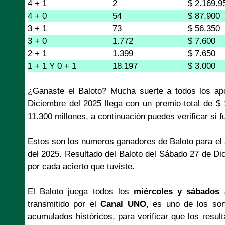
4 + 1
2
$ 2.169.9
4 + 0
54
$ 87.900
3 + 1
73
$ 56.350
3 + 0
1.772
$ 7.600
2 + 1
1.399
$ 7.650
1 + 1 Y 0 + 1
18.197
$ 3.000
¿Ganaste el Baloto? Mucha suerte a todos los ap
Diciembre del 2025 llega con un premio total de 
11.300 millones, a continuación puedes verificar si f
Estos son los numeros ganadores de Baloto para el
del 2025. Resultado del Baloto del Sábado 27 de Di
por cada acierto que tuviste.
El Baloto juega todos los
miércoles y sábados 
transmitido por el
Canal UNO
, es uno de los so
acumulados históricos, para verificar que los resul