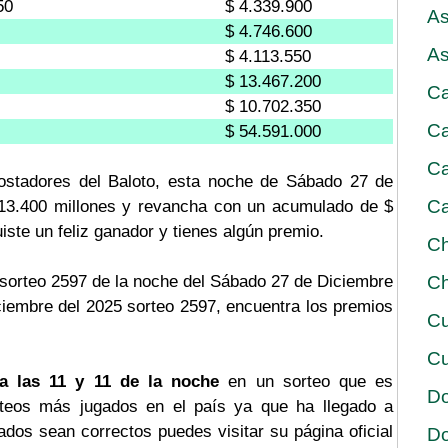
50
$ 4.339.900
As
$ 4.746.600
As
$ 4.113.550
$ 13.467.200
Ca
$ 10.702.350
Ca
$ 54.591.000
Ca
ostadores del Baloto, esta noche de Sábado 27 de
Ca
$ 13.400 millones y revancha con un acumulado de $
uiste un feliz ganador y tienes algún premio.
Ch
 sorteo 2597 de la noche del Sábado 27 de Diciembre
Ch
ciembre del 2025 sorteo 2597, encuentra los premios
Cu
Cu
a las 11 y 11 de la noche
en un sorteo que es
D
rteos más jugados en el país ya que ha llegado a
tados sean correctos puedes visitar su página oficial
D