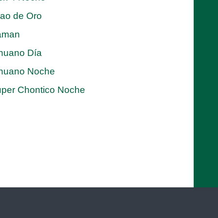
jao de Oro
aman
nuano Día
nuano Noche
per Chontico Noche