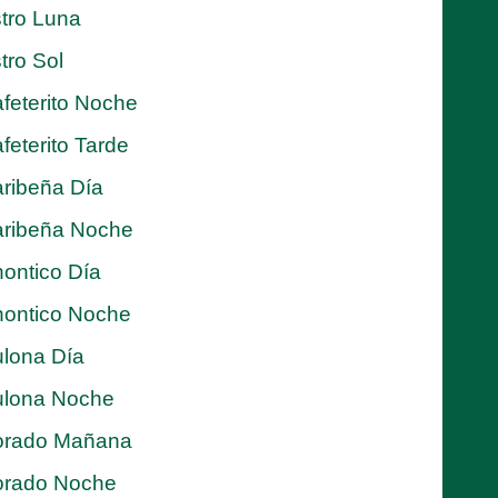
tro Luna
tro Sol
feterito Noche
feterito Tarde
ribeña Día
ribeña Noche
ontico Día
ontico Noche
lona Día
lona Noche
orado Mañana
orado Noche