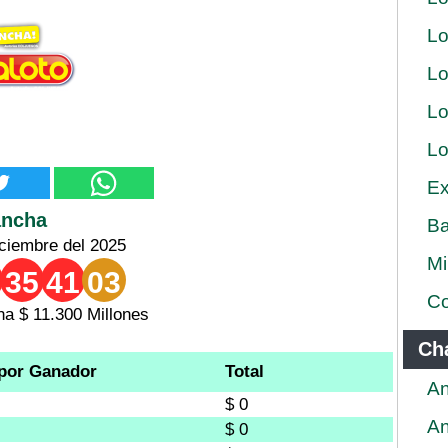
Lo
Lo
Lo
Lo
Ex
ancha
Ba
ciembre del 2025
Mi
35
41
03
Co
a $ 11.300 Millones
Ch
por Ganador
Total
An
$ 0
An
$ 0