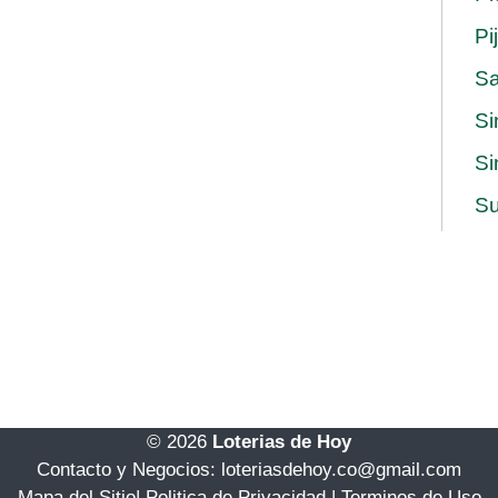
Pi
S
Si
Si
Su
© 2026
Loterias de Hoy
Contacto y Negocios: loteriasdehoy.co@gmail.com
Mapa del Sitio
|
Politica de Privacidad
|
Terminos de Uso