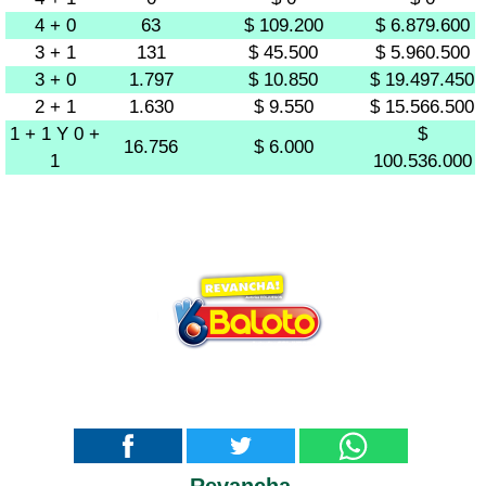
4 + 0
63
$ 109.200
$ 6.879.600
3 + 1
131
$ 45.500
$ 5.960.500
3 + 0
1.797
$ 10.850
$ 19.497.450
2 + 1
1.630
$ 9.550
$ 15.566.500
1 + 1 Y 0 +
$
16.756
$ 6.000
1
100.536.000
Revancha