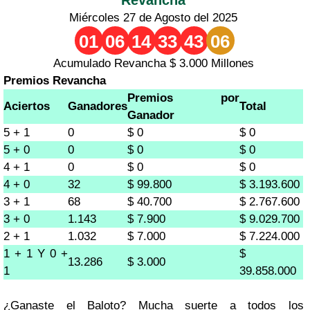
Miércoles 27 de Agosto del 2025
01
06
14
33
43
06
Acumulado Revancha $ 3.000 Millones
Premios Revancha
Premios por
Aciertos
Ganadores
Total
Ganador
5 + 1
0
$ 0
$ 0
5 + 0
0
$ 0
$ 0
4 + 1
0
$ 0
$ 0
4 + 0
32
$ 99.800
$ 3.193.600
3 + 1
68
$ 40.700
$ 2.767.600
3 + 0
1.143
$ 7.900
$ 9.029.700
2 + 1
1.032
$ 7.000
$ 7.224.000
1 + 1 Y 0 +
$
13.286
$ 3.000
1
39.858.000
¿Ganaste el Baloto? Mucha suerte a todos los