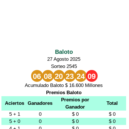
Baloto
27 Agosto 2025
Sorteo 2545
06
08
20
23
24
09
Acumulado Baloto $ 16.600 Millones
Premios Baloto
Premios por
Aciertos
Ganadores
Total
Ganador
5 + 1
0
$ 0
$ 0
5 + 0
0
$ 0
$ 0
4 + 1
0
$ 0
$ 0