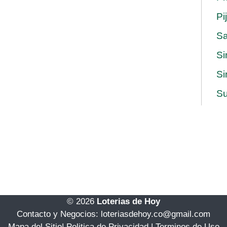
Pi
S
Si
Si
Su
© 2026
Loterias de Hoy
Contacto y Negocios: loteriasdehoy.co@gmail.com
Mapa del Sitio
|
Politica de Privacidad
|
Terminos de Uso