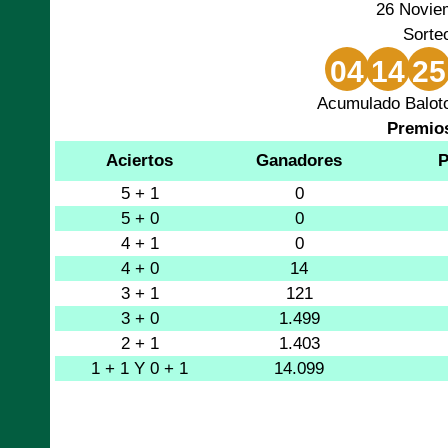
26 Novie
Sorte
04
14
25
Acumulado Baloto
Premio
Aciertos
Ganadores
P
5 + 1
0
5 + 0
0
4 + 1
0
4 + 0
14
3 + 1
121
3 + 0
1.499
2 + 1
1.403
1 + 1 Y 0 + 1
14.099