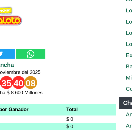
Lo
Lo
Lo
Lo
Ex
ancha
Ba
Noviembre del 2025
Mi
35
40
08
Co
a $ 8.600 Millones
Ch
por Ganador
Total
An
$ 0
An
$ 0