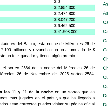
$ 0
As
$ 2.854.300
As
$ 2.474.800
$ 8.047.200
Ca
$ 6.462.500
Ca
$ 41.508.000
Ca
stadores del Baloto, esta noche de Miércoles 26 de
Ca
$ 7.100 millones y revancha con un acumulado de $
iste un feliz ganador y tienes algún premio.
Ch
 el sorteo 2584 de la noche del Miércoles 26 de
Ch
Miércoles 26 de Noviembre del 2025 sorteo 2584,
Cu
Cu
a las 11 y 11 de la noche
en un sorteo que es
D
rteos más jugados en el país ya que ha llegado a
tados sean correctos puedes visitar su página oficial
D