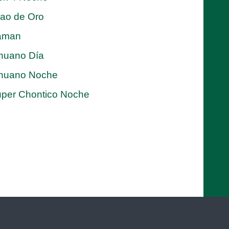
jao de Oro
aman
nuano Día
nuano Noche
per Chontico Noche