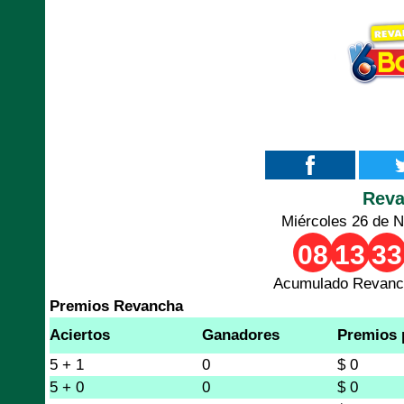
Rev
Miércoles 26 de 
08
13
33
Acumulado Revanch
Premios Revancha
Aciertos
Ganadores
Premios 
5 + 1
0
$ 0
5 + 0
0
$ 0