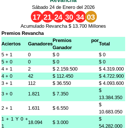
Sábado 24 de Enero del 2026
17
21
24
30
34
03
Acumulado Revancha $ 13.700 Millones
Premios Revancha
Premios por
Aciertos
Ganadores
Total
Ganador
5 + 1
0
$ 0
$ 0
5 + 0
0
$ 0
$ 0
4 + 1
2
$ 2.159.500
$ 4.319.000
4 + 0
42
$ 112.450
$ 4.722.900
3 + 1
112
$ 36.550
$ 4.093.600
$
3 + 0
1.821
$ 7.350
13.384.350
$
2 + 1
1.631
$ 6.550
10.683.050
1 + 1 Y 0 +
$
18.094
$ 3.000
1
54.282.000