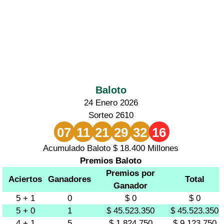
Baloto
24 Enero 2026
Sorteo 2610
07
11
21
29
32
16
Acumulado Baloto $ 18.400 Millones
Premios Baloto
Premios por
Aciertos
Ganadores
Total
Ganador
5 + 1
0
$ 0
$ 0
5 + 0
1
$ 45.523.350
$ 45.523.350
4 + 1
5
$ 1.824.750
$ 9.123.750