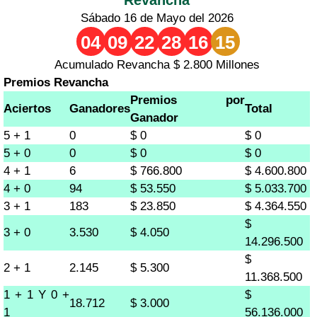
Sábado 16 de Mayo del 2026
04
09
22
28
16
15
Acumulado Revancha $ 2.800 Millones
Premios Revancha
Premios por
Aciertos
Ganadores
Total
Ganador
5 + 1
0
$ 0
$ 0
5 + 0
0
$ 0
$ 0
4 + 1
6
$ 766.800
$ 4.600.800
4 + 0
94
$ 53.550
$ 5.033.700
3 + 1
183
$ 23.850
$ 4.364.550
$
3 + 0
3.530
$ 4.050
14.296.500
$
2 + 1
2.145
$ 5.300
11.368.500
1 + 1 Y 0 +
$
18.712
$ 3.000
1
56.136.000