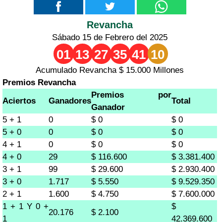
Revancha
Sábado 15 de Febrero del 2025
01
13
27
35
41
10
Acumulado Revancha $ 15.000 Millones
Premios Revancha
Premios por
Aciertos
Ganadores
Total
Ganador
5 + 1
0
$ 0
$ 0
5 + 0
0
$ 0
$ 0
4 + 1
0
$ 0
$ 0
4 + 0
29
$ 116.600
$ 3.381.400
3 + 1
99
$ 29.600
$ 2.930.400
3 + 0
1.717
$ 5.550
$ 9.529.350
2 + 1
1.600
$ 4.750
$ 7.600.000
1 + 1 Y 0 +
$
20.176
$ 2.100
1
42.369.600