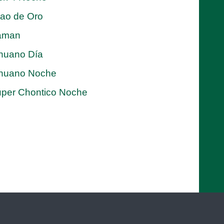
jao de Oro
aman
nuano Día
nuano Noche
per Chontico Noche