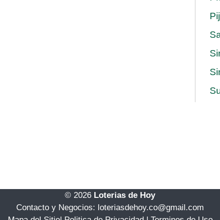
Pi
S
Si
Si
Su
© 2026
Loterias de Hoy
Contacto y Negocios: loteriasdehoy.co@gmail.com
Mapa del Sitio
|
Politica de Privacidad
|
Terminos de Uso