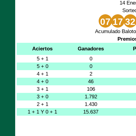
14 Ene
Sorte
07
17
32
Acumulado Baloto
Premio
Aciertos
Ganadores
P
5 + 1
0
5 + 0
0
4 + 1
2
4 + 0
46
3 + 1
106
3 + 0
1.792
2 + 1
1.430
1 + 1 Y 0 + 1
15.637