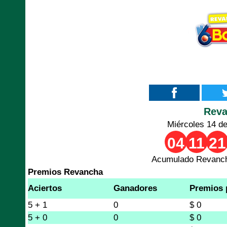
Rev
Miércoles 14 d
04
11
21
Acumulado Revanch
Premios Revancha
Aciertos
Ganadores
Premios 
5 + 1
0
$ 0
5 + 0
0
$ 0