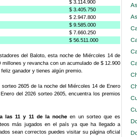
$ 3.114.900
As
$ 3.405.750
As
$ 2.947.800
$ 9.585.000
Ca
$ 7.660.250
Ca
$ 56.511.000
Ca
stadores del Baloto, esta noche de Miércoles 14 de
Ca
00 millones y revancha con un acumulado de $ 12.900
n feliz ganador y tienes algún premio.
Ch
 sorteo 2605 de la noche del Miércoles 14 de Enero
Ch
e Enero del 2026 sorteo 2605, encuentra los premios
Cu
Cu
a las 11 y 11 de la noche
en un sorteo que es
D
rteos más jugados en el país ya que ha llegado a
tados sean correctos puedes visitar su página oficial
D