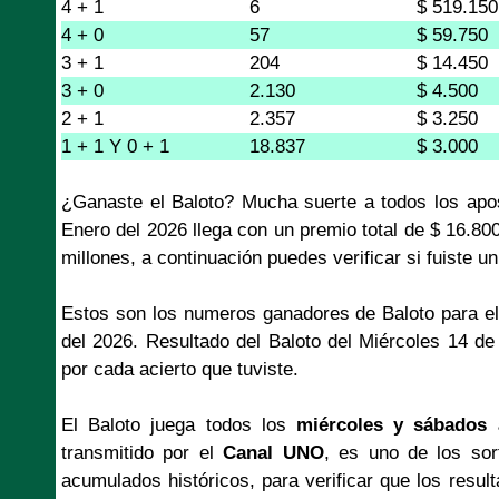
4 + 1
6
$ 519.150
4 + 0
57
$ 59.750
3 + 1
204
$ 14.450
3 + 0
2.130
$ 4.500
2 + 1
2.357
$ 3.250
1 + 1 Y 0 + 1
18.837
$ 3.000
¿Ganaste el Baloto? Mucha suerte a todos los apo
Enero del 2026 llega con un premio total de $ 16.8
millones, a continuación puedes verificar si fuiste u
Estos son los numeros ganadores de Baloto para el
del 2026. Resultado del Baloto del Miércoles 14 d
por cada acierto que tuviste.
El Baloto juega todos los
miércoles y sábados 
transmitido por el
Canal UNO
, es uno de los so
acumulados históricos, para verificar que los resul