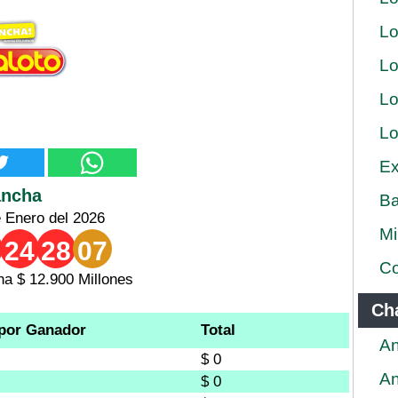
Lo
Lo
Lo
Lo
Ex
ancha
Ba
e Enero del 2026
Mi
24
28
07
Co
a $ 12.900 Millones
Ch
por Ganador
Total
An
$ 0
An
$ 0