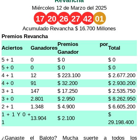
Miércoles 12 de Marzo del 2025
17
20
26
27
42
01
Acumulado Revancha $ 16.700 Millones
Premios Revancha
Premios por
Aciertos
Ganadores
Total
Ganador
5 + 1
0
$ 0
$ 0
5 + 0
0
$ 0
$ 0
4 + 1
12
$ 223.100
$ 2.677.200
4 + 0
91
$ 32.200
$ 2.930.200
3 + 1
147
$ 17.250
$ 2.535.750
3 + 0
2.801
$ 2.950
$ 8.262.950
2 + 1
1.348
$ 4.900
$ 6.605.200
1 + 1 Y 0 +
$
13.904
$ 2.100
1
29.198.400
¿Ganaste el Baloto? Mucha suerte a todos los