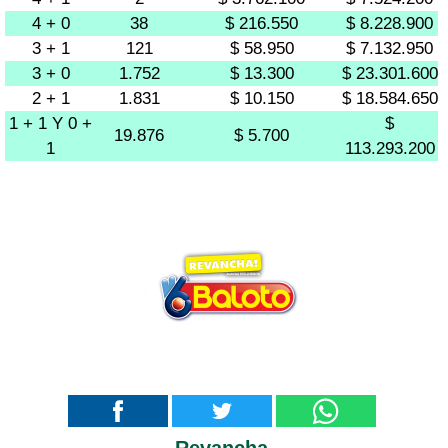
4 + 0
38
$ 216.550
$ 8.228.900
3 + 1
121
$ 58.950
$ 7.132.950
3 + 0
1.752
$ 13.300
$ 23.301.600
2 + 1
1.831
$ 10.150
$ 18.584.650
1 + 1 Y 0 +
$
19.876
$ 5.700
1
113.293.200
Revancha